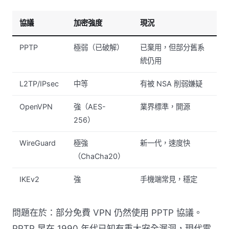
協議
加密強度
現況
PPTP
極弱（已破解）
已棄用，但部分舊系
統仍用
L2TP/IPsec
中等
有被 NSA 削弱嫌疑
OpenVPN
強（AES-
業界標準，開源
256）
WireGuard
極強
新一代，速度快
（ChaCha20）
IKEv2
強
手機端常見，穩定
問題在於：部分免費 VPN 仍然使用 PPTP 協議。
PPTP 早在 1990 年代已知有重大安全漏洞，現代電