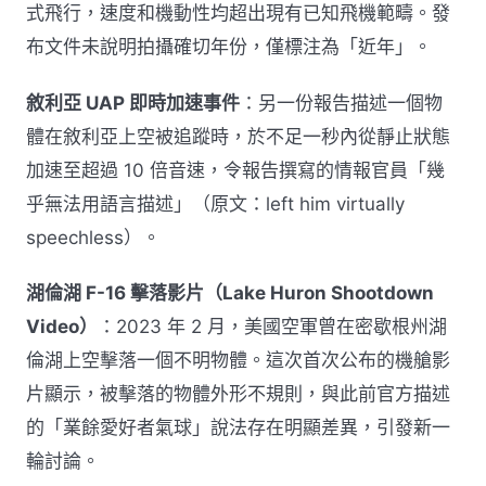
式飛行，速度和機動性均超出現有已知飛機範疇。發
布文件未說明拍攝確切年份，僅標注為「近年」。
敘利亞 UAP 即時加速事件
：另一份報告描述一個物
體在敘利亞上空被追蹤時，於不足一秒內從靜止狀態
加速至超過 10 倍音速，令報告撰寫的情報官員「幾
乎無法用語言描述」（原文：left him virtually
speechless）。
湖倫湖 F-16 擊落影片（Lake Huron Shootdown
Video）
：2023 年 2 月，美國空軍曾在密歇根州湖
倫湖上空擊落一個不明物體。這次首次公布的機艙影
片顯示，被擊落的物體外形不規則，與此前官方描述
的「業餘愛好者氣球」說法存在明顯差異，引發新一
輪討論。