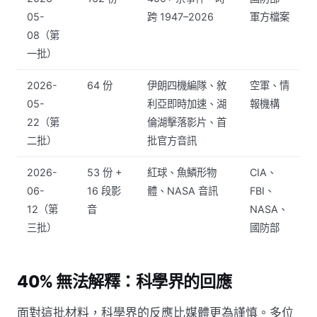
05-
跨 1947–2026
軍方檔案
08（第
一批）
2026-
64 份
伊朗四機編隊、敘
空軍、情
05-
利亞即時加速、湖
報機構
22（第
倫湖擊落影片、首
二批）
批官方音訊
2026-
53 份 +
紅球、魚鱗形物
CIA、
06-
16 段影
體、NASA 音訊
FBI、
12（第
音
NASA、
三批）
國防部
40% 無法解釋：科學界的回應
面對這批材料，科學界的反應比媒體更為謹慎。多位