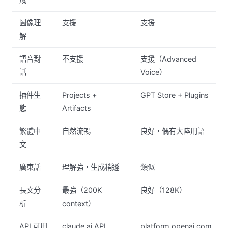
圖像理
支援
支援
解
語音對
不支援
支援（Advanced
話
Voice）
插件生
Projects +
GPT Store + Plugins
態
Artifacts
繁體中
自然流暢
良好，偶有大陸用語
文
廣東話
理解強，生成稍遜
類似
長文分
最強（200K
良好（128K）
析
context）
API 可用
claude.ai API
platform.openai.com