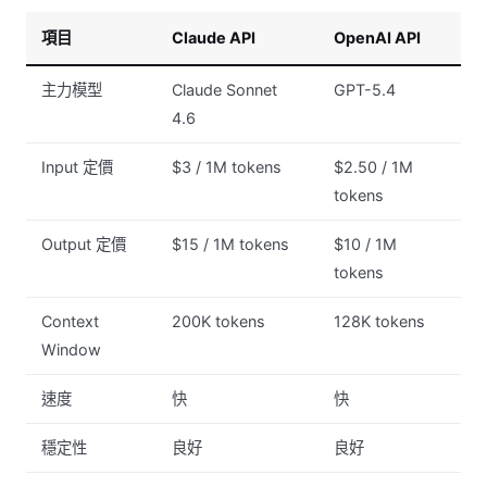
項目
Claude API
OpenAI API
主力模型
Claude Sonnet
GPT-5.4
4.6
Input 定價
$3 / 1M tokens
$2.50 / 1M
tokens
Output 定價
$15 / 1M tokens
$10 / 1M
tokens
Context
200K tokens
128K tokens
Window
速度
快
快
穩定性
良好
良好