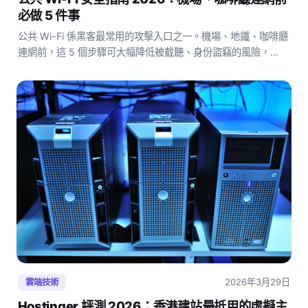
必做 5 件事
公共 Wi-Fi 係黑客最常用的攻擊入口之一。機場、地鐵、咖啡廳
連網前，這 5 個步驟可大幅降低被截聽、身份盜竊的風險，
VPN 係其中最關鍵的一步。
2026年3月29日
雲端技術
Hostinger 評測 2026：香港建站最抵用的虛擬主