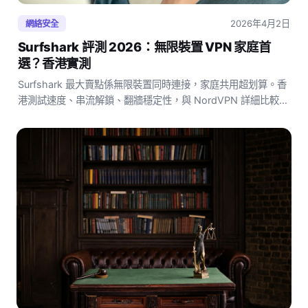
2026年4月2日
網絡安全
Surfshark 評測 2026：無限裝置 VPN 家庭首
選？香港實測
Surfshark 最大賣點係無限裝置同時連接，家庭共用超划算。香
港測試速度、串流解鎖、翻牆穩定性，與 NordVPN 詳細比較，
附最新優惠連結。