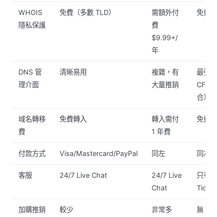
WHOIS
免費（多數 TLD）
需額外付
免費
隱私保護
費
$9.99+/
年
DNS 管
清晰易用
複雜，有
最強
理介面
大量推銷
CF 
合）
域名轉移
免費轉入
轉入需付
免費
費
1 年費
付款方式
Visa/Mastercard/PayPal
同左
同左
客服
24/7 Live Chat
24/7 Live
只有
Chat
Ticke
加購推銷
較少
非常多
無