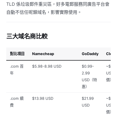
TLD 係垃圾郵件重災區，好多電郵服務同廣告平台會
自動不信任呢類域名，影響實際使用。
三大域名商比較
對比項目
Namecheap
GoDaddy
Cloud
.com 首
$5.98-8.98 USD
$0.99-
~$10.
年
2.99
USD
USD（特
價）
惠）
.com 續
$13.98 USD
$21.99
~$10.
費
USD
USD
價）