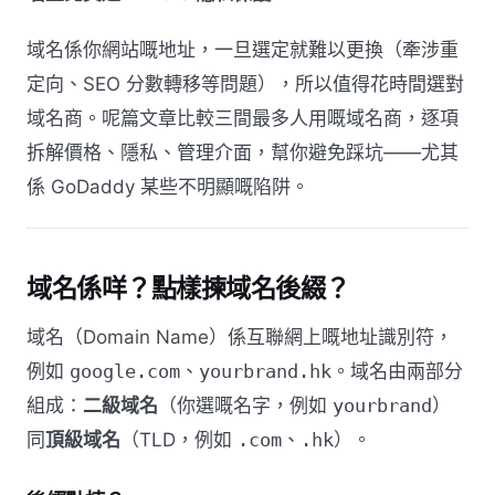
域名係你網站嘅地址，一旦選定就難以更換（牽涉重
定向、SEO 分數轉移等問題），所以值得花時間選對
域名商。呢篇文章比較三間最多人用嘅域名商，逐項
拆解價格、隱私、管理介面，幫你避免踩坑——尤其
係 GoDaddy 某些不明顯嘅陷阱。
域名係咩？點樣揀域名後綴？
域名（Domain Name）係互聯網上嘅地址識別符，
例如
google.com
、
yourbrand.hk
。域名由兩部分
組成：
二級域名
（你選嘅名字，例如
yourbrand
）
同
頂級域名
（TLD，例如
.com
、
.hk
）。