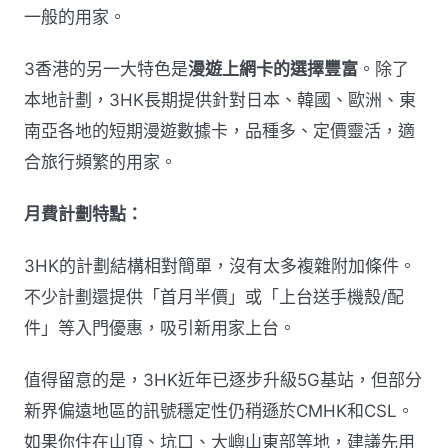
一般的用家。
3香港的另一大特色是
漫遊上網卡的選擇豐富
。除了
本地計劃，3HK長期提供針對日本、韓國、歐洲、東
南亞各地的短期漫遊數據卡，品種多、定價靈活，適
合旅行頻繁的用家。
月費計劃特點：
3HK的計劃結構相對簡單，沒有太多複雜附加條件。
不少計劃還提供「首月半價」或「上台送手機殼/配
件」等入門優惠，吸引新用家上台。
值得留意的是，3HK近年已逐步升級5G基站，但部分
新界偏遠地區的訊號穩定性仍稍遜於CMHK和CSL。
如果你住在山頂、坑口、大嶼山東部等地，建議先用