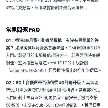
CMHK入門計劃HK$128已綽綽有餘。重度用戶或串
流影片愛好者，無限數據計劃才是合理選擇。
常見問題 FAQ
Q1：香港5G月費計劃邊間最抵，有沒有最簡單的答
案？
如果純粹以月費為首要考量，CMHK的HK$128
入門計劃是目前市場最低起點之一。若需要同時兼顧
網速、室內覆蓋及漫遊，csl 1O1O的中級計劃
（estimate: HK$198）是整體性價比較均衡的選擇。
Q2：5G上台優惠是否值得從4G計劃升級？
其實現
時5G計劃的月費已與4G計劃非常接近，甚至部分5G
入門計劃比舊有4G計劃更便宜。前提是手機需支援
5G頻段（主要為Sub-6GHz的n78頻段）。若仍使用