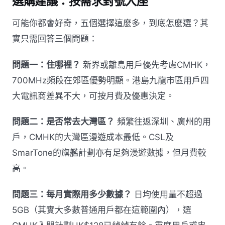
選購建議：按需求對號入座
可能你都會好奇，五個選擇這麼多，到底怎麼選？其
實只需回答三個問題：
問題一：住哪裡？
新界或離島用戶優先考慮CMHK，
700MHz頻段在郊區優勢明顯。港島九龍市區用戶四
大電訊商差異不大，可按月費及優惠決定。
問題二：是否常去大灣區？
頻繁往返深圳、廣州的用
戶，CMHK的大灣區漫遊成本最低。CSL及
SmarTone的旗艦計劃亦有足夠漫遊數據，但月費較
高。
問題三：每月實際用多少數據？
日均使用量不超過
5GB（其實大多數普通用戶都在這範圍內），選