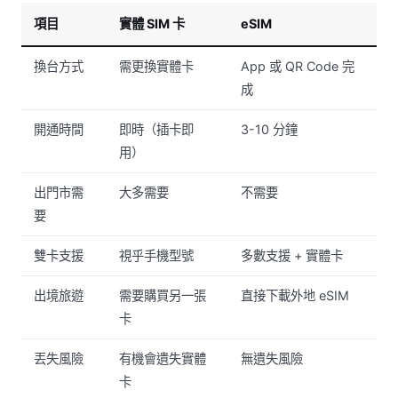
項目
實體 SIM 卡
eSIM
換台方式
需更換實體卡
App 或 QR Code 完
成
開通時間
即時（插卡即
3-10 分鐘
用）
出門市需
大多需要
不需要
要
雙卡支援
視乎手機型號
多數支援 + 實體卡
出境旅遊
需要購買另一張
直接下載外地 eSIM
卡
丟失風險
有機會遺失實體
無遺失風險
卡