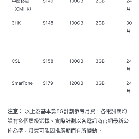
中國移動
$149
100GB
2GB
24個
（CMHK）
月
3HK
$148
100GB
2GB
30個
月
CSL
$158
100GB
3GB
24個
月
SmarTone
$179
120GB
3GB
24個
月
注意：
以上為基本款5G計劃參考月費，各電訊商均
設有多個層級選擇。實際計劃以各電訊商官網最新公
佈為準，月費可能因推廣期而有所變動。