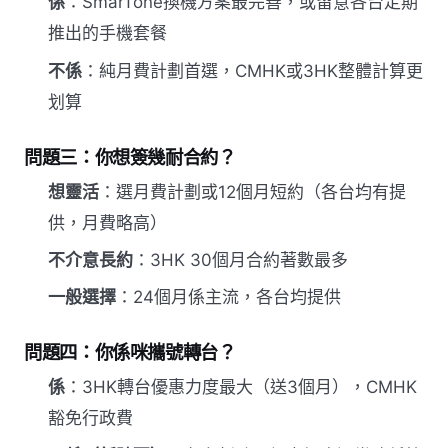
係
：SmarTone換機方案最完善，或留意各台定期
推出的手機套餐
不係
：純月費計劃首選，CMHK或3HK整體計算更
划算
問題三：你想簽幾耐合約？
想靈活
：選月費計劃或12個月短約（各台均有提
供，月費略高）
不介意長約
：3HK 30個月合約著數最多
一般選擇
：24個月係主流，各台均提供
問題四：你係咪攜號轉台？
係
：3HK轉台優惠力度最大（送3個月），CMHK
豁免行政費