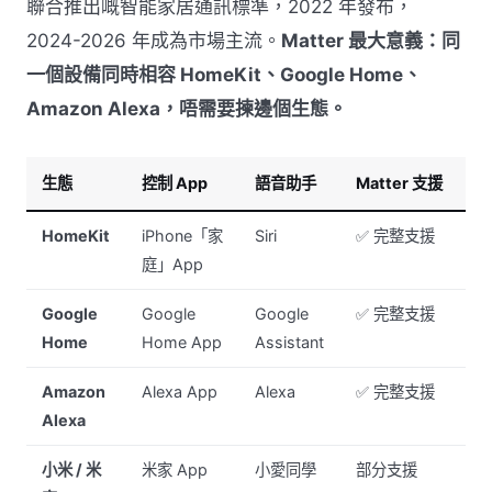
聯合推出嘅智能家居通訊標準，2022 年發布，
2024-2026 年成為市場主流。
Matter 最大意義：同
一個設備同時相容 HomeKit、Google Home、
Amazon Alexa，唔需要揀邊個生態。
生態
控制 App
語音助手
Matter 支援
香
HomeKit
iPhone「家
Siri
✅ 完整支援
i
庭」App
Google
Google
Google
✅ 完整支援
A
Home
Home App
Assistant
家
Amazon
Alexa App
Alexa
✅ 完整支援
E
Alexa
小米 / 米
米家 App
小愛同學
部分支援
預