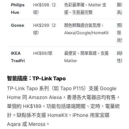
Philips
HK$598（2
色彩最準確、Matter 支
願意
Hue
球）
援、生態最完整
高品
Govee
HK$299（2
顏色鮮豔適合氣氛燈、
預算
球）
Alexa/Google/HomeKit
限、
效果
IKEA
HK$89/球
最便宜、簡單靠譜、支援
純粹
Tradfri
Matter
性需
智能插座：TP-Link Tapo
TP-Link Tapo 系列（如 Tapo P115）支援 Google
Home 同 Amazon Alexa，香港各大電器店均有售，
單個約 HK$189，功能包括遠端開關、定時、電量統
計。缺點係不支援 HomeKit，iPhone 用家宜選
Aqara 或 Meross。