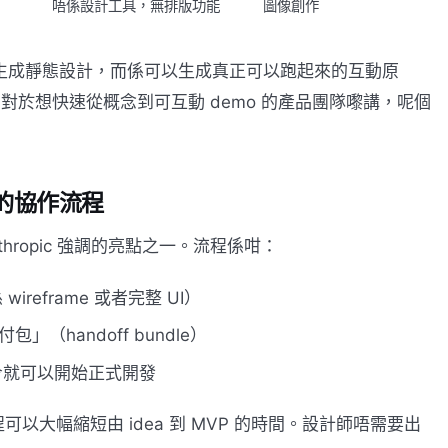
唔係設計工具，無排版功能
圖像創作
佢唔只係生成靜態設計，而係可以生成真正可以跑起來的互動原
開發。對於想快速從概念到可互動 demo 的產品團隊嚟講，呢個
de 的協作流程
係 Anthropic 強調的亮點之一。流程係咁：
wireframe 或者完整 UI）
包」（handoff bundle）
指令就可以開始正式開發
大幅縮短由 idea 到 MVP 的時間。設計師唔需要出