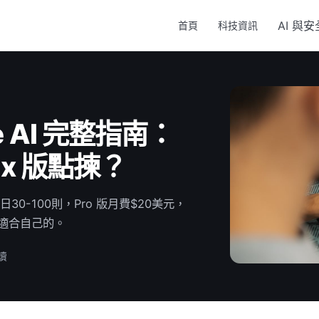
AI 與安
首頁
科技資訊
e AI 完整指南：
ax 版點揀？
日30-100則，Pro 版月費$20美元，
啱適合自己的。
讀