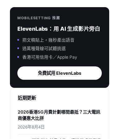
MOBILESETTING 推薦
ElevenLabs：用 AI 生成影片旁白
把文稿貼上，幾秒產出語音
過萬種聲線可試聽挑選
香港可用信用卡／Apple Pay
免費試用 ElevenLabs
近期更新
2026香港5G月費計劃哪間最抵？三大電訊
商優惠大比拼
2026年8月4日