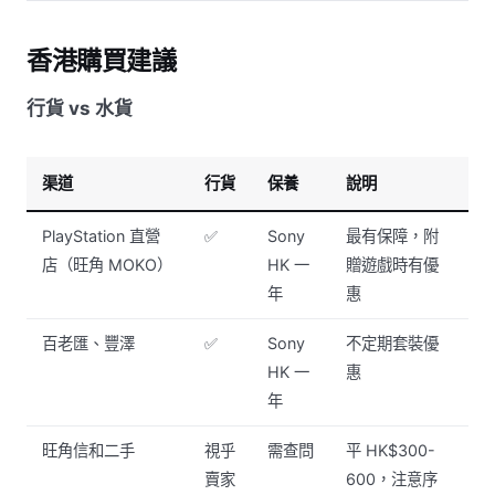
香港購買建議
行貨 vs 水貨
渠道
行貨
保養
說明
PlayStation 直營
✅
Sony
最有保障，附
店（旺角 MOKO）
HK 一
贈遊戲時有優
年
惠
百老匯、豐澤
✅
Sony
不定期套裝優
HK 一
惠
年
旺角信和二手
視乎
需查問
平 HK$300-
賣家
600，注意序