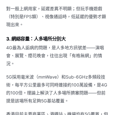
對一般上網用家，延遲差異不明顯；但玩手機遊戲
（特別是FPS類）、視像通話時，低延遲的優勢才顯
現出來。
3. 網絡容量：人多場所分別大
4G最為人詬病的問題，是人多地方訊號差——演唱
會、展覽、煙花晚會，往往出現「有格無網」的情
況。
5G採用毫米波（mmWave）和Sub-6GHz多頻段技
術，每平方公里最多可同時連接約100萬設備，是4G
的100倍。理論上解決了人多場所擠塞問題——但前
提是該場所有足夠5G基站覆蓋。
香港目前主要商業區、港鐵站、機場均有5G覆蓋，但