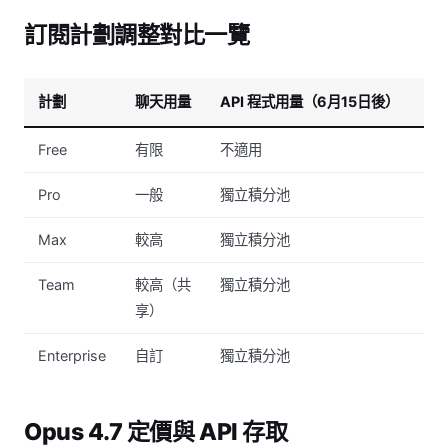
訂閱計劃調整對比一覽
計劃
聊天用量
API 程式用量（6月15日後）
Cl
Free
有限
不適用
不
Pro
一般
獨立積分池
提
Max
較高
獨立積分池
提
Team
較高（共
獨立積分池
提
享）
Enterprise
自訂
獨立積分池
提
Opus 4.7 定價與 API 存取