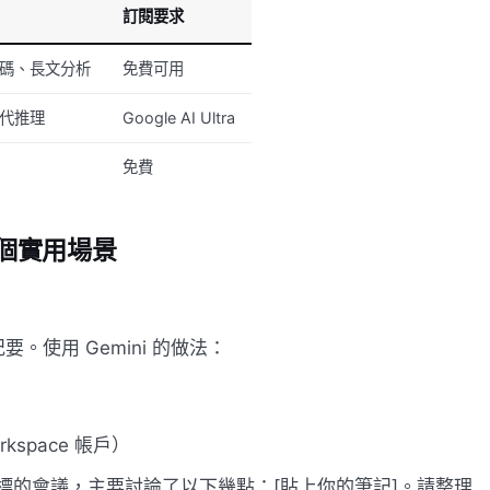
訂閱要求
碼、長文分析
免費可用
代推理
Google AI Ultra
免費
：三個實用場景
使用 Gemini 的做法：
rkspace 帳戶）
目標的會議，主要討論了以下幾點：[貼上你的筆記]。請整理