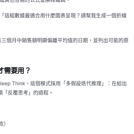
MIF 或其他合適的公式並解釋邏輯。
ini「這組數據最適合用什麼圖表呈現？請幫我生成一個折線
去三個月中銷售額明顯偏離平均值的日期，並列出可能的原
情況才需要用？
ni 3 Deep Think，這個模式採用「多假設迭代推理」：在給出
人類「反覆思考」的過程。
款）