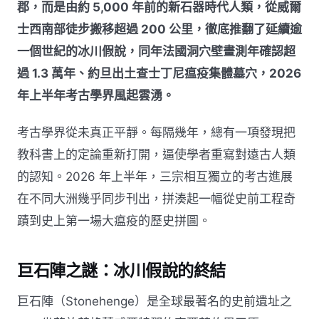
郡，而是由約 5,000 年前的新石器時代人類，從威爾
士西南部徒步搬移超過 200 公里，徹底推翻了延續逾
一個世紀的冰川假說，同年法國洞穴壁畫測年確認超
過 1.3 萬年、約旦出土查士丁尼瘟疫集體墓穴，2026
年上半年考古學界風起雲湧。
考古學界從未真正平靜。每隔幾年，總有一項發現把
教科書上的定論重新打開，逼使學者重寫對遠古人類
的認知。2026 年上半年，三宗相互獨立的考古進展
在不同大洲幾乎同步刊出，拼湊起一幅從史前工程奇
蹟到史上第一場大瘟疫的歷史拼圖。
巨石陣之謎：冰川假說的終結
巨石陣（Stonehenge）是全球最著名的史前遺址之