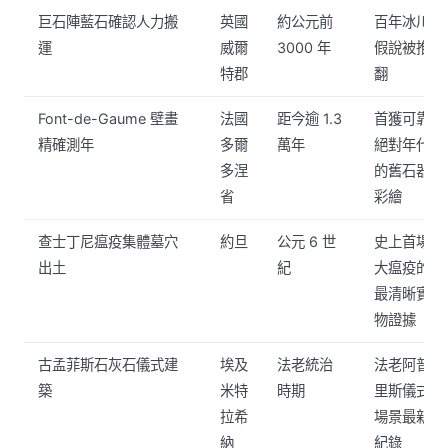
巨石陣藍石確認人力搬
英國
約公元前
百年冰川
運
威爾
3000 年
假說被推
特郡
翻
Font-de-Gaume 壁畫
法國
距今逾 1.3
首獲可靠
精確測年
多爾
萬年
絕對年代
多涅
的舊石器
省
彩繪
查士丁尼瘟疫集體墓穴
約旦
公元 6 世
史上首場
出土
紀
大瘟疫的
最清晰實
物證據
古孟菲斯石灰石儀式建
埃及
法老統治
法老阿普
築
米特
時期
里斯儀式
拉希
場景最新
納
紀錄