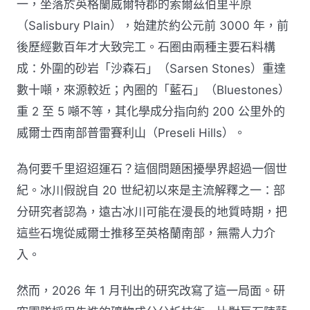
一，坐落於英格蘭威爾特郡的索爾茲伯里平原
（Salisbury Plain），始建於約公元前 3000 年，前
後歷經數百年才大致完工。石圈由兩種主要石料構
成：外圍的砂岩「沙森石」（Sarsen Stones）重達
數十噸，來源較近；內圈的「藍石」（Bluestones）
重 2 至 5 噸不等，其化學成分指向約 200 公里外的
威爾士西南部普雷賽利山（Preseli Hills）。
為何要千里迢迢運石？這個問題困擾學界超過一個世
紀。冰川假說自 20 世紀初以來是主流解釋之一：部
分研究者認為，遠古冰川可能在漫長的地質時期，把
這些石塊從威爾士推移至英格蘭南部，無需人力介
入。
然而，2026 年 1 月刊出的研究改寫了這一局面。研