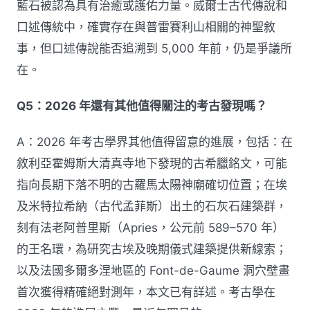
藍石被認為具有治癒或護佑力量。威爾士古代傳說和
口述傳統中，確實存在與普雷賽利山相關的神聖敘
事，但口述傳說能否追溯到 5,000 年前，仍是爭議所
在。
Q5：2026 年還有其他值得關注的考古發現嗎？
A：2026 年考古學界其他值得留意的進展，包括：在
敘利亞霍姆斯大清真寺地下發現的古希臘銘文，可能
指向長期下落不明的古羅馬太陽神廟確切位置；在埃
及米特拉希納（古代孟菲斯）出土的石灰石建築群，
刻有法老阿普里斯（Apries，公元前 589–570 年）
的王名環，為研究古埃及晚期儀式建築提供新線索；
以及法國多爾多涅地區的 Font-de-Gaume 洞穴壁畫
首次獲得精確絕對測年，本文已有詳述。考古學在