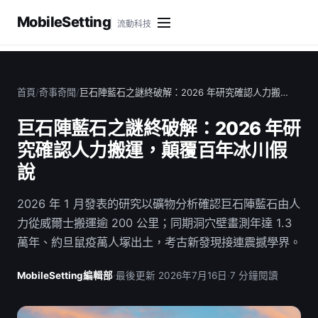
MobileSetting
流動科技
首頁
/
奇事奇聞
/
巨石陣藍石之謎終破解：2026 年研究確認人力搬…
巨石陣藍石之謎終破解：2026 年研
究確認人力搬運，顛覆百年冰川假
說
2026 年 1 月發表的研究以礦物分析確認巨石陣藍石由人
力從威爾士搬運逾 200 公里；同期洞穴壁畫測年達 1.3
萬年、約旦鼠疫萬人塚出土，考古新發現接連震撼學界。
MobileSetting編輯部
·
最後更新 2026年7月16日
·
7 分鐘閱讀