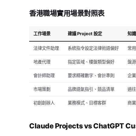
香港職場實用場景對照表
工作場景
建議 Project 設定
知
法律文件助理
系統指令設定法律術語偏好
常
地產代理
指定區域、樓盤類型偏好
盤
會計師助理
要求精確數字、會計準則
企
市場策劃
品牌語氣指引、競品清單
過
初創創辦人
業務模式、目標客群
商
Claude Projects vs ChatGPT C