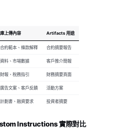
識庫上傳內容
Artifacts 用途
用合約範本、條款解釋
合約摘要報告
源資料、市場數據
客戶推介簡報
業財報、稅務指引
財務摘要頁面
往廣告文案、客戶反饋
活動方案
業計劃書、融資要求
投資者摘要
ustom Instructions 實際對比