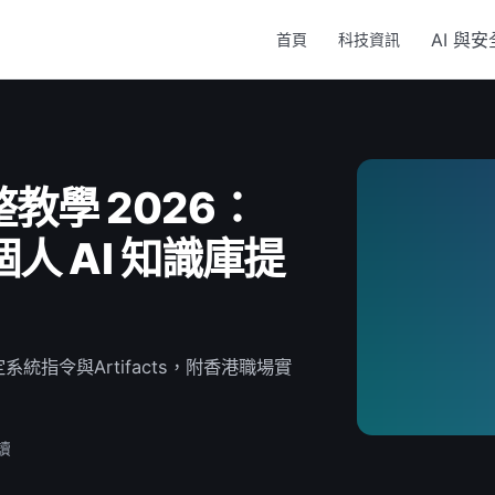
AI 與安
首頁
科技資訊
 完整教學 2026：
人 AI 知識庫提
設定系統指令與Artifacts，附香港職場實
讀